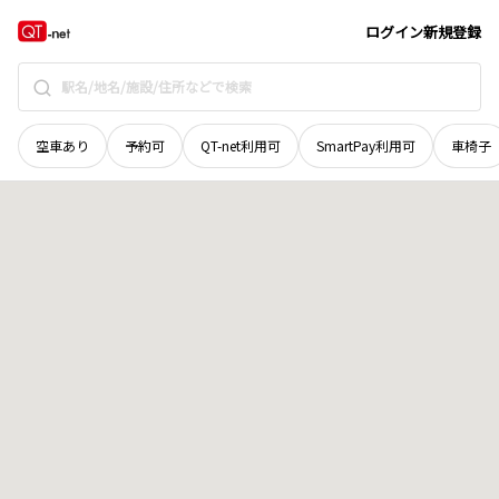
北海道
空知郡中富良野町
南町
地域選択で探す
ログイン
新規登録
空車あり
予約可
QT-net利用可
SmartPay利用可
車椅子