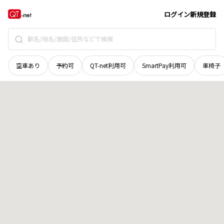
北海道
空知郡中富良野町
字中富良野東四線北
地域選択で探す
ログイン
新規登録
空車あり
予約可
QT-net利用可
SmartPay利用可
車椅子