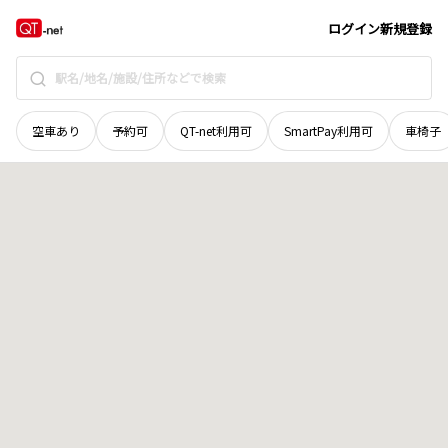
北海道
空知郡中富良野町
旭町
地域選択で探す
ログイン
新規登録
空車あり
予約可
QT-net利用可
SmartPay利用可
車椅子