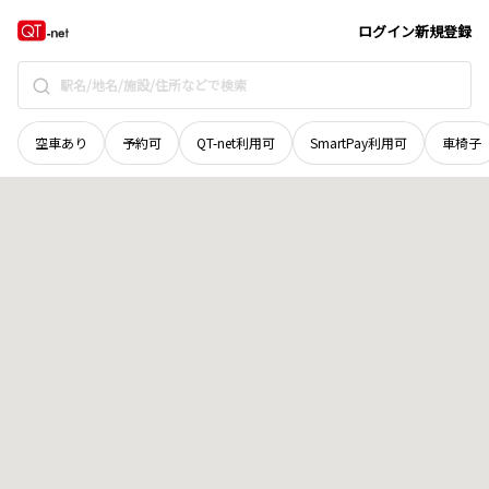
北海道
空知郡南幌町
北町
地域選択で探す
ログイン
新規登録
空車あり
予約可
QT-net利用可
SmartPay利用可
車椅子