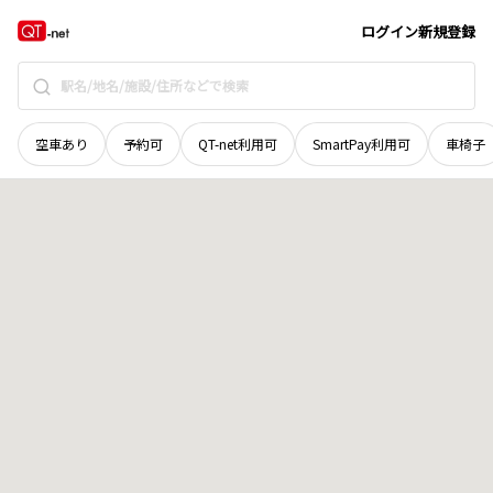
北海道
空知郡奈井江町
字東奈井江
地域選択で探す
ログイン
新規登録
空車あり
予約可
QT-net利用可
SmartPay利用可
車椅子