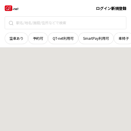
北海道
紋別市
上渚滑町下渚滑
地域選択で探す
ログイン
新規登録
空車あり
予約可
QT-net利用可
SmartPay利用可
車椅子