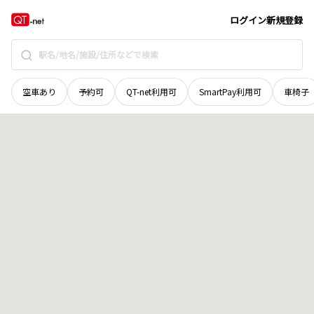
北海道
紋別市
上渚滑町中渚滑
地域選択で探す
ログイン
新規登録
空車あり
予約可
QT-net利用可
SmartPay利用可
車椅子