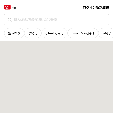
北海道
紋別市
海洋公園
地域選択で探す
ログイン
新規登録
空車あり
予約可
QT-net利用可
SmartPay利用可
車椅子