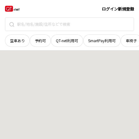
北海道
紋別市
渚滑町
地域選択で探す
ログイン
新規登録
空車あり
予約可
QT-net利用可
SmartPay利用可
車椅子