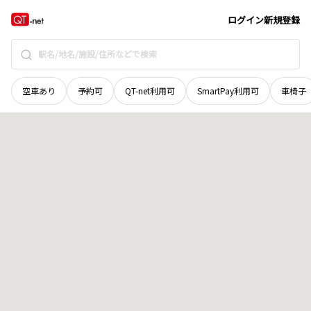
北海道
紋別市
鴻之舞喜楽町
地域選択で探す
ログイン
新規登録
空車あり
予約可
QT-net利用可
SmartPay利用可
車椅子