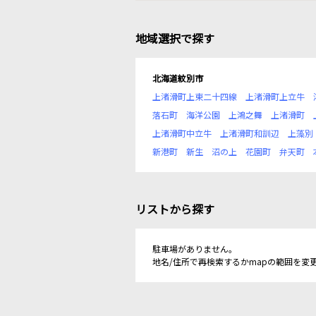
地域選択で探す
北海道紋別市
上渚滑町上東二十四線
上渚滑町上立牛
落石町
海洋公園
上鴻之舞
上渚滑町
上渚滑町中立牛
上渚滑町和訓辺
上藻別
新港町
新生
沼の上
花園町
弁天町
リストから探す
駐車場がありません。
地名/住所で再検索するかmapの範囲を変