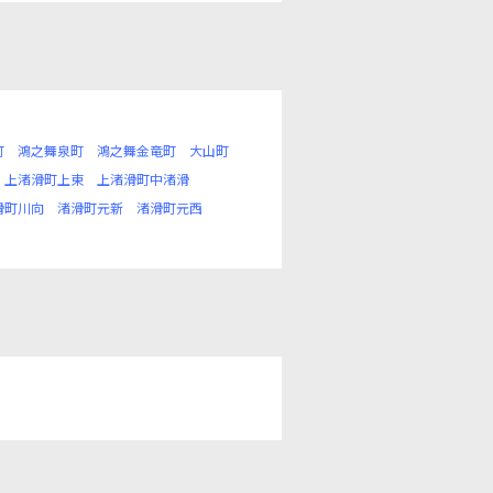
町
鴻之舞泉町
鴻之舞金竜町
大山町
上渚滑町上東
上渚滑町中渚滑
滑町川向
渚滑町元新
渚滑町元西