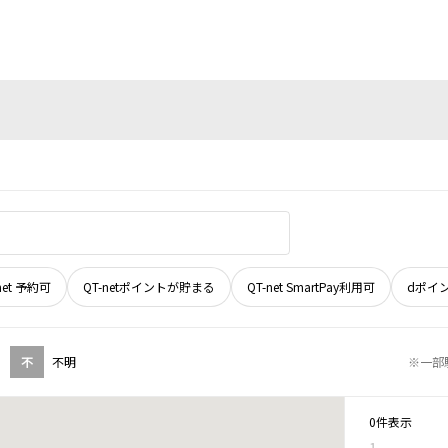
net 予約可
QT-netポイントが貯まる
QT-net SmartPay利用可
dポイ
不
不明
※一部
0件表示
1