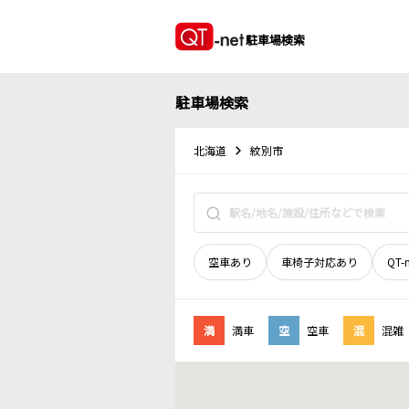
駐車場検索
駐車場検索
北海道
紋別市
空車あり
車椅子対応あり
QT-
満
満車
空
空車
混
混雑