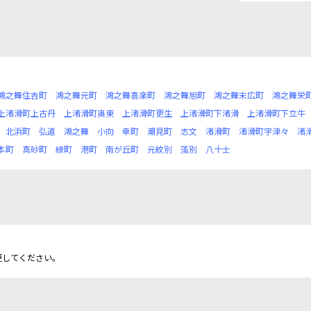
鴻之舞住吉町
鴻之舞元町
鴻之舞喜楽町
鴻之舞旭町
鴻之舞末広町
鴻之舞栄
上渚滑町上古丹
上渚滑町奥東
上渚滑町更生
上渚滑町下渚滑
上渚滑町下立牛
北浜町
弘道
鴻之舞
小向
幸町
潮見町
志文
渚滑町
渚滑町宇津々
渚
本町
真砂町
緑町
港町
南が丘町
元紋別
藻別
八十士
更してください。