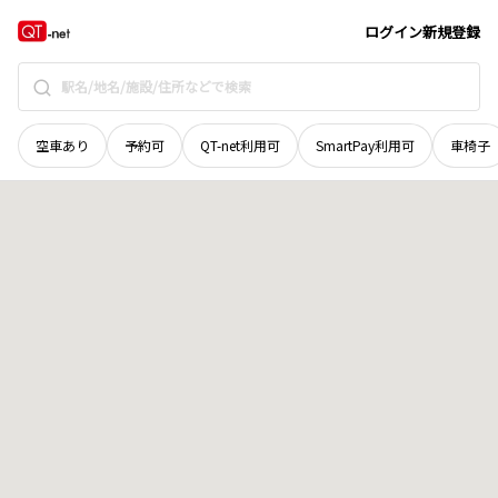
北海道
紋別郡湧別町
中湧別東町
地域選択で探す
ログイン
新規登録
空車あり
予約可
QT-net利用可
SmartPay利用可
車椅子