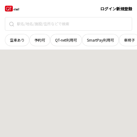
北海道
紋別郡滝上町
一区
地域選択で探す
ログイン
新規登録
空車あり
予約可
QT-net利用可
SmartPay利用可
車椅子