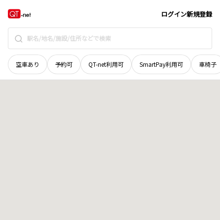
北海道
紋別郡滝上町
字滝ノ上市街地二条通
地域選択で探す
ログイン
新規登録
空車あり
予約可
QT-net利用可
SmartPay利用可
車椅子