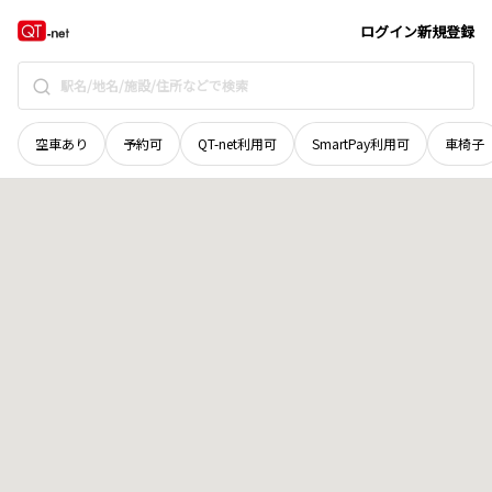
北海道
紋別郡滝上町
濁川みどり町
地域選択で探す
ログイン
新規登録
空車あり
予約可
QT-net利用可
SmartPay利用可
車椅子