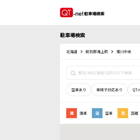
駐車場検索
駐車場検索
北海道
紋別郡滝上町
濁川中央
空車あり
車椅子対応あり
QT-
満
満車
空
空車
混
混雑