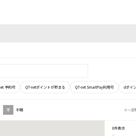
net 予約可
QT-netポイントが貯まる
QT-net SmartPay利用可
dポイ
不
不明
※一部
0件表示
1