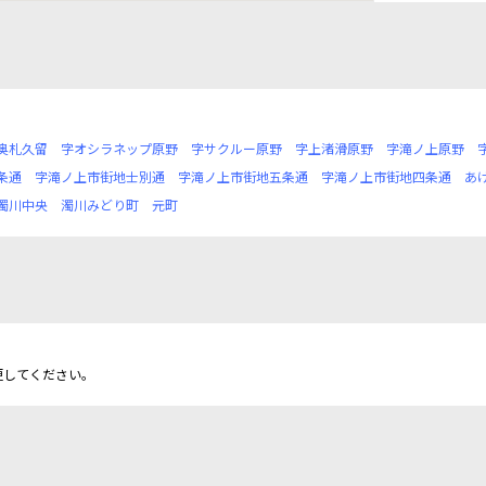
奥札久留
字オシラネップ原野
字サクルー原野
字上渚滑原野
字滝ノ上原野
条通
字滝ノ上市街地士別通
字滝ノ上市街地五条通
字滝ノ上市街地四条通
あ
濁川中央
濁川みどり町
元町
更してください。