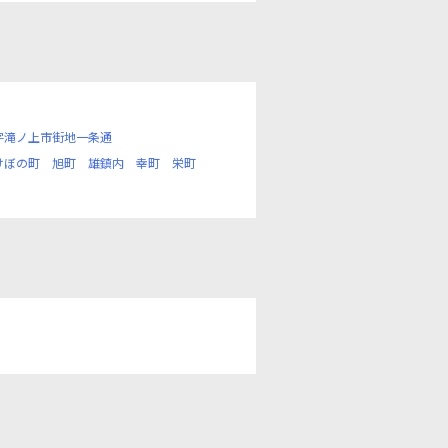
字滝ノ上市街地一条通
けぼの町
旭町
雄鎮内
幸町
栄町