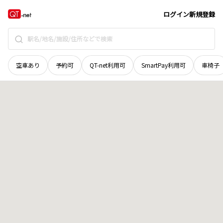
北海道
紋別郡西興部村
字西興部
地域選択で探す
ログイン
新規登録
空車あり
予約可
QT-net利用可
SmartPay利用可
車椅子