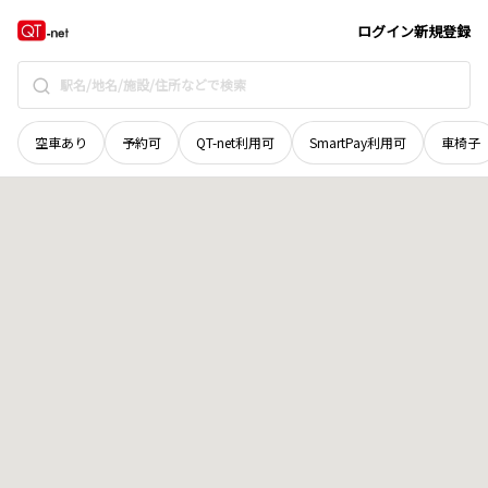
北海道
紋別郡西興部村
地域選択で探す
ログイン
新規登録
空車あり
予約可
QT-net利用可
SmartPay利用可
車椅子