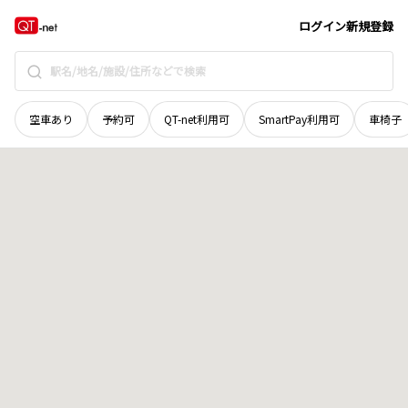
北海道
紋別郡遠軽町
南町
地域選択で探す
ログイン
新規登録
空車あり
予約可
QT-net利用可
SmartPay利用可
車椅子