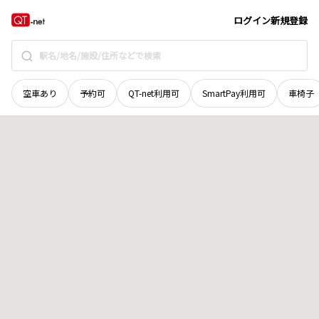
北海道
紋別郡遠軽町
生田原水穂
地域選択で探す
ログイン
新規登録
空車あり
予約可
QT-net利用可
SmartPay利用可
車椅子