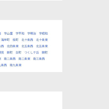
豊
字山里
字平和
字明治
字昭和
海岸町
桂町
北十条西
北十条東
条西
北四条東
北五条西
北五条東
潮見
新町
台町
つくしケ丘
錦町
東
南二条西
南二条東
南三条西
九条西
南九条東