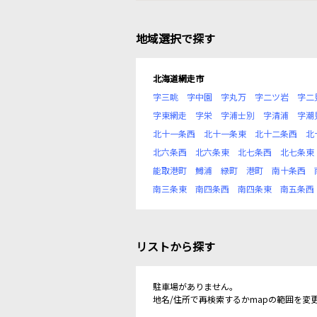
地域選択で探す
北海道網走市
字三眺
字中園
字丸万
字二ツ岩
字二
字東網走
字栄
字浦士別
字清浦
字潮
北十一条西
北十一条東
北十二条西
北
北六条西
北六条東
北七条西
北七条東
能取港町
鱒浦
緑町
港町
南十条西
南三条東
南四条西
南四条東
南五条西
リストから探す
駐車場がありません。
地名/住所で再検索するかmapの範囲を変