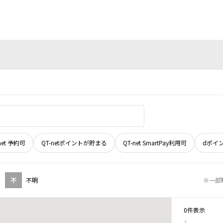
net 予約可
QT-netポイントが貯まる
QT-net SmartPay利用可
dポイ
不
不明
※一部
0件表示
1