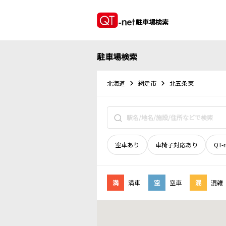
駐車場検索
駐車場検索
北海道
網走市
北五条東
空車あり
車椅子対応あり
QT-
満
満車
空
空車
混
混雑