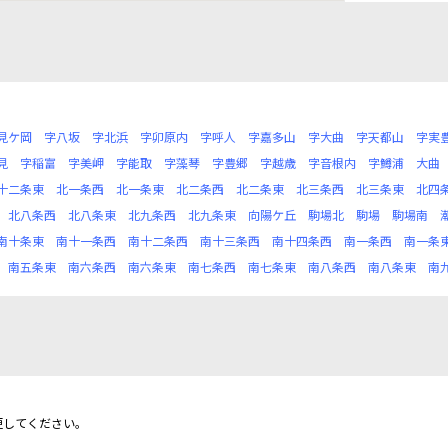
見ケ岡
字八坂
字北浜
字卯原内
字呼人
字嘉多山
字大曲
字天都山
字実
見
字稲富
字美岬
字能取
字藻琴
字豊郷
字越歳
字音根内
字鱒浦
大曲
十二条東
北一条西
北一条東
北二条西
北二条東
北三条西
北三条東
北四
北八条西
北八条東
北九条西
北九条東
向陽ケ丘
駒場北
駒場
駒場南
南十条東
南十一条西
南十二条西
南十三条西
南十四条西
南一条西
南一条
南五条東
南六条西
南六条東
南七条西
南七条東
南八条西
南八条東
南
更してください。