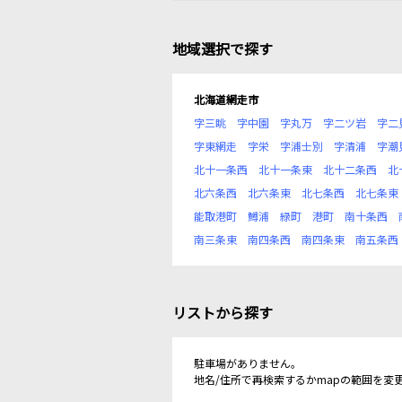
地域選択で探す
北海道網走市
字三眺
字中園
字丸万
字二ツ岩
字二
字東網走
字栄
字浦士別
字清浦
字潮
北十一条西
北十一条東
北十二条西
北
北六条西
北六条東
北七条西
北七条東
能取港町
鱒浦
緑町
港町
南十条西
南三条東
南四条西
南四条東
南五条西
リストから探す
駐車場がありません。
地名/住所で再検索するかmapの範囲を変