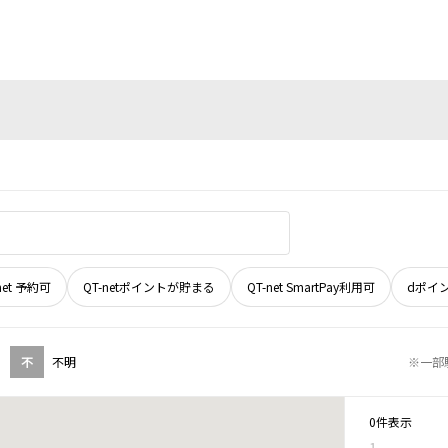
net 予約可
QT-netポイントが貯まる
QT-net SmartPay利用可
dポイ
不
不明
※一部
0件表示
1