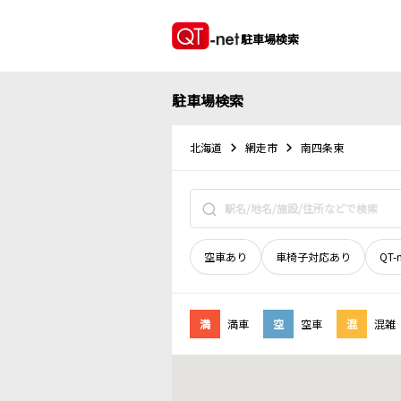
駐車場検索
駐車場検索
北海道
網走市
南四条東
空車あり
車椅子対応あり
QT-
満
満車
空
空車
混
混雑