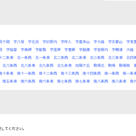
見ケ岡
字八坂
字北浜
字卯原内
字呼人
字嘉多山
字大曲
字天都山
字実
見
字稲富
字美岬
字能取
字藻琴
字豊郷
字越歳
字音根内
字鱒浦
大曲
十二条東
北一条西
北一条東
北二条西
北二条東
北三条西
北三条東
北四
北八条西
北八条東
北九条西
北九条東
向陽ケ丘
駒場北
駒場
駒場南
南十条東
南十一条西
南十二条西
南十三条西
南十四条西
南一条西
南一条
南五条東
南六条西
南六条東
南七条西
南七条東
南八条西
南八条東
南
更してください。