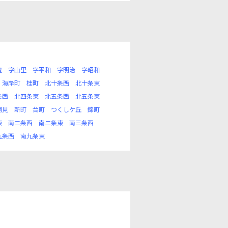
豊
字山里
字平和
字明治
字昭和
海岸町
桂町
北十条西
北十条東
条西
北四条東
北五条西
北五条東
潮見
新町
台町
つくしケ丘
錦町
東
南二条西
南二条東
南三条西
九条西
南九条東