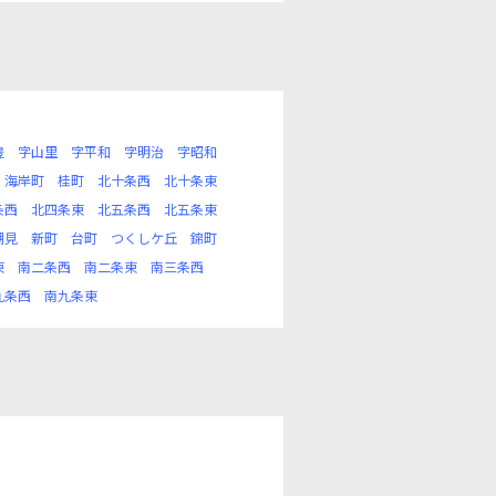
豊
字山里
字平和
字明治
字昭和
海岸町
桂町
北十条西
北十条東
条西
北四条東
北五条西
北五条東
潮見
新町
台町
つくしケ丘
錦町
東
南二条西
南二条東
南三条西
九条西
南九条東