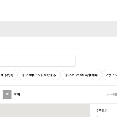
net 予約可
QT-netポイントが貯まる
QT-net SmartPay利用可
dポイ
不
不明
※一部
0件表示
1