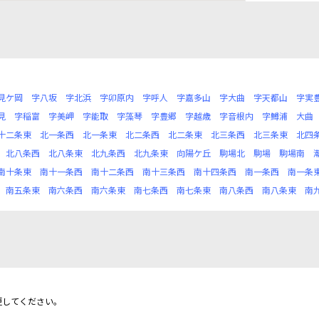
見ケ岡
字八坂
字北浜
字卯原内
字呼人
字嘉多山
字大曲
字天都山
字実
見
字稲富
字美岬
字能取
字藻琴
字豊郷
字越歳
字音根内
字鱒浦
大曲
十二条東
北一条西
北一条東
北二条西
北二条東
北三条西
北三条東
北四
北八条西
北八条東
北九条西
北九条東
向陽ケ丘
駒場北
駒場
駒場南
南十条東
南十一条西
南十二条西
南十三条西
南十四条西
南一条西
南一条
南五条東
南六条西
南六条東
南七条西
南七条東
南八条西
南八条東
南
更してください。