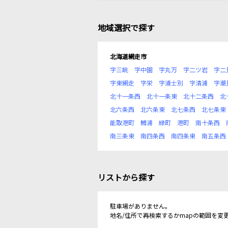
地域選択で探す
北海道網走市
字三眺
字中園
字丸万
字二ツ岩
字二
字東網走
字栄
字浦士別
字清浦
字潮
北十一条西
北十一条東
北十二条西
北
北六条西
北六条東
北七条西
北七条東
能取港町
鱒浦
緑町
港町
南十条西
南三条東
南四条西
南四条東
南五条西
リストから探す
駐車場がありません。
地名/住所で再検索するかmapの範囲を変