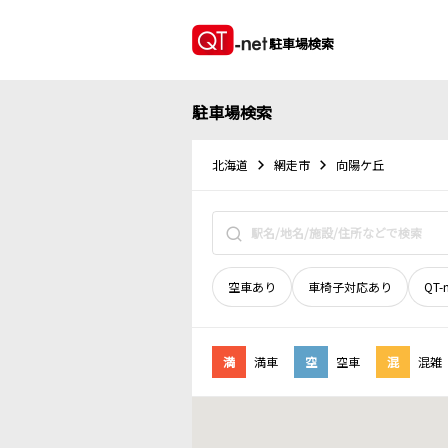
駐車場検索
駐車場検索
北海道
網走市
向陽ケ丘
空車あり
車椅子対応あり
QT-
満
満車
空
空車
混
混雑