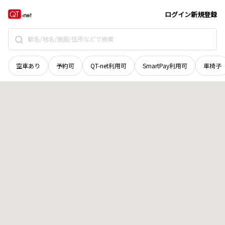
北海道
網走市
字二ツ岩
地域選択で探す
ログイン
新規登録
空車あり
予約可
QT-net利用可
SmartPay利用可
車椅子