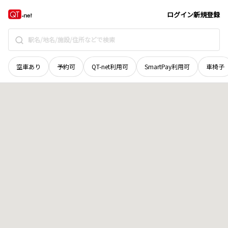
北海道
網走郡津別町
字二又
地域選択で探す
ログイン
新規登録
空車あり
予約可
QT-net利用可
SmartPay利用可
車椅子