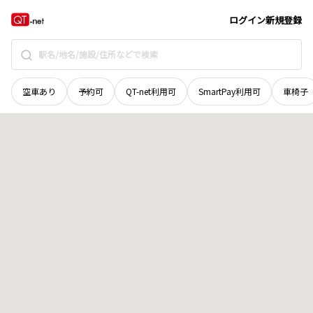
北海道
網走郡津別町
字共和
地域選択で探す
ログイン
新規登録
空車あり
予約可
QT-net利用可
SmartPay利用可
車椅子