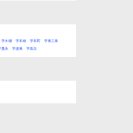
字木樋
字本岐
字本町
字東三条
字豊永
字達美
字高台