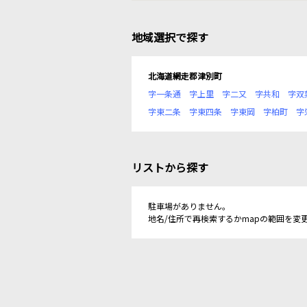
地域選択で探す
北海道網走郡津別町
字一条通
字上里
字二又
字共和
字双
字東二条
字東四条
字東岡
字柏町
字
リストから探す
駐車場がありません。
地名/住所で再検索するかmapの範囲を変