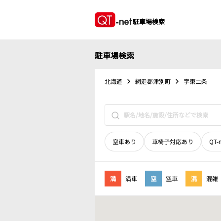
駐車場検索
駐車場検索
北海道
網走郡津別町
字東二条
空車あり
車椅子対応あり
QT-
満
満車
空
空車
混
混雑