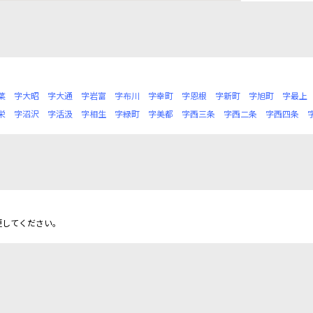
葉
字大昭
字大通
字岩富
字布川
字幸町
字恩根
字新町
字旭町
字最上
栄
字沼沢
字活汲
字相生
字緑町
字美都
字西三条
字西二条
字西四条
更してください。