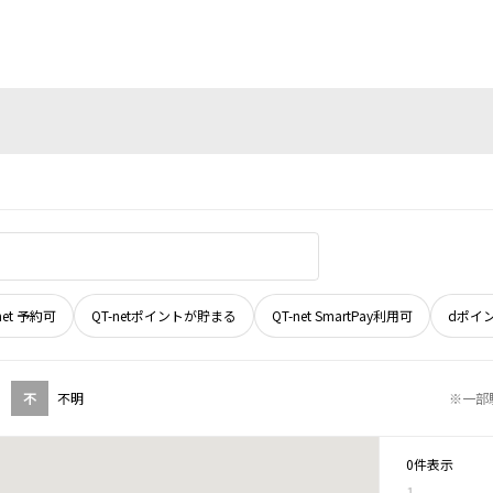
net 予約可
QT-netポイントが貯まる
QT-net SmartPay利用可
dポイ
不
不明
※一部
0件表示
1