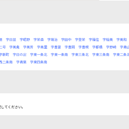
徳
字日並
字昭野
字栄森
字瑞治
字田中
字登栄
字福住
字稲美
字美和
二号
字美禽
字美芳
字美里
字豊富
字豊岡
字豊幌
字都橋
字野崎
字青
字新町
字日の出
字東一条北
字東一条南
字東三条北
字東三条南
字東二条
西二条南
字青葉
字東四条南
更してください。