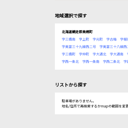
地域選択で探す
北海道網走郡美幌町
字三橋南
字上町
字元町
字古梅
字報
字美富三十九線西二号
字美富三十八線西
字三橋町
字仲町
字大通北
字大通南
字西一条北
字西一条南
字西二条北
字
リストから探す
駐車場がありません。
地名/住所で再検索するかmapの範囲を変