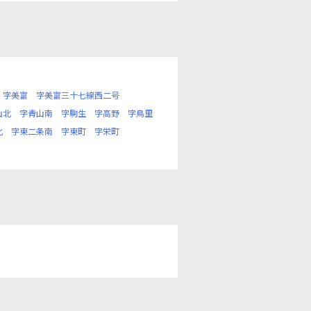
字美富
字美富三十七線西二号
山北
字青山南
字駒生
字高野
字鳥里
北
字東二条南
字東町
字栄町