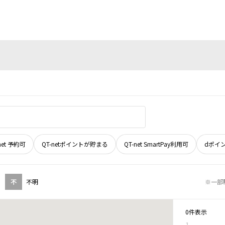
net 予約可
QT-netポイントが貯まる
QT-net SmartPay利用可
dポイ
不
不明
※一部
0件表示
1