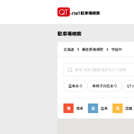
駐車場検索
駐車場検索
北海道
網走郡美幌町
字田中
空車あり
車椅子対応あり
QT-
満
満車
空
空車
混
混雑