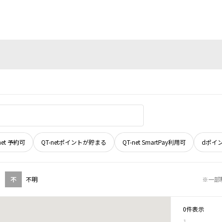
net 予約可
QT-netポイントが貯まる
QT-net SmartPay利用可
dポイ
不
不明
※一部
0件表示
1