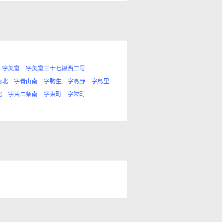
字美富
字美富三十七線西二号
山北
字青山南
字駒生
字高野
字鳥里
北
字東二条南
字東町
字栄町