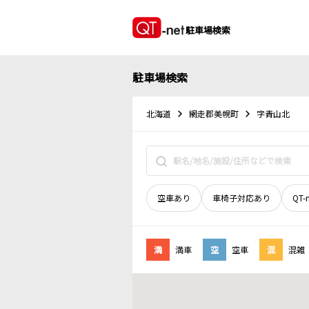
駐車場検索
駐車場検索
北海道
網走郡美幌町
字青山北
空車あり
車椅子対応あり
QT-
満
満車
空
空車
混
混雑