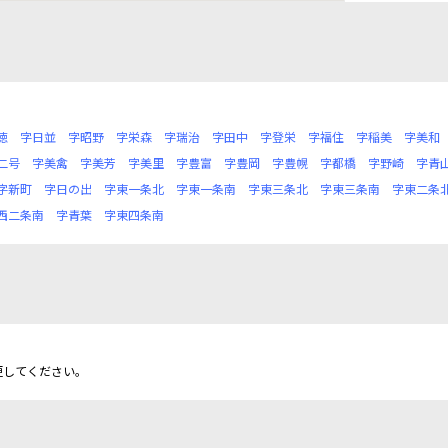
徳
字日並
字昭野
字栄森
字瑞治
字田中
字登栄
字福住
字稲美
字美和
二号
字美禽
字美芳
字美里
字豊富
字豊岡
字豊幌
字都橋
字野崎
字青
字新町
字日の出
字東一条北
字東一条南
字東三条北
字東三条南
字東二条
西二条南
字青葉
字東四条南
更してください。