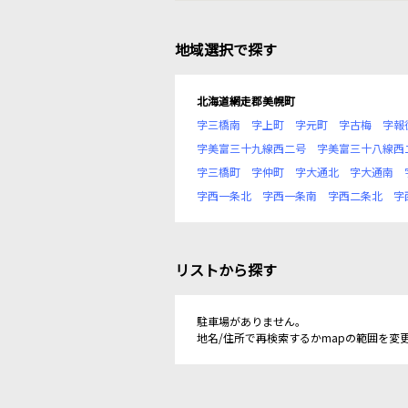
地域選択で探す
北海道網走郡美幌町
字三橋南
字上町
字元町
字古梅
字報
字美富三十九線西二号
字美富三十八線西
字三橋町
字仲町
字大通北
字大通南
字西一条北
字西一条南
字西二条北
字
リストから探す
駐車場がありません。
地名/住所で再検索するかmapの範囲を変