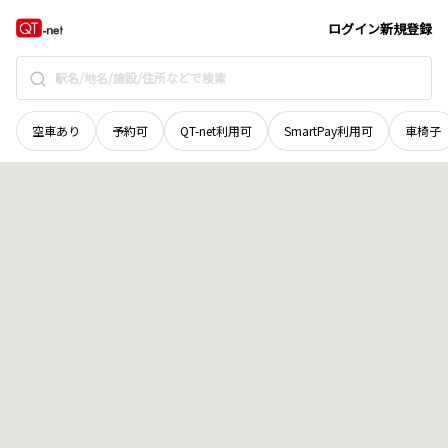
北海道
美唄市
南美唄町旭町
地域選択で探す
ログイン
新規登録
空車あり
予約可
QT-net利用可
SmartPay利用可
車椅子