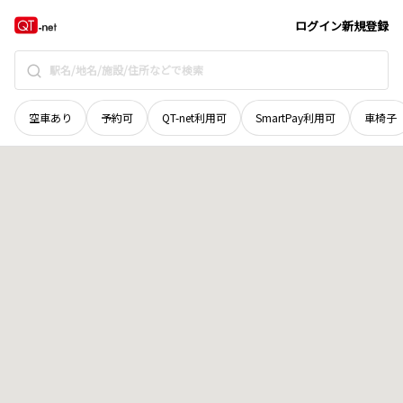
北海道
美唄市
日東町本町
地域選択で探す
ログイン
新規登録
空車あり
予約可
QT-net利用可
SmartPay利用可
車椅子