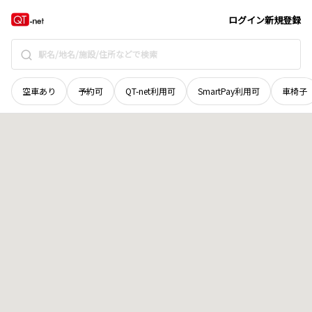
北海道
美唄市
東二条北
地域選択で探す
ログイン
新規登録
空車あり
予約可
QT-net利用可
SmartPay利用可
車椅子