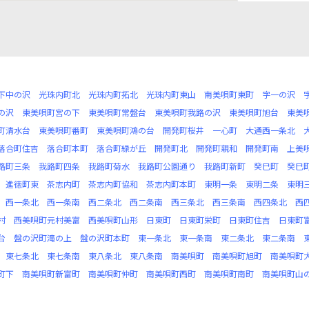
下中の沢
光珠内町北
光珠内町拓北
光珠内町東山
南美唄町東町
字一の沢
の沢
東美唄町宮の下
東美唄町常盤台
東美唄町我路の沢
東美唄町旭台
東美
町清水台
東美唄町番町
東美唄町鴻の台
開発町桜井
一心町
大通西一条北
落合町住吉
落合町本町
落合町緑が丘
開発町北
開発町親和
開発町南
上美
路町三条
我路町四条
我路町菊水
我路町公園通り
我路町新町
癸巳町
癸巳
進徳町東
茶志内町
茶志内町協和
茶志内町本町
東明一条
東明二条
東明
西一条北
西一条南
西二条北
西二条南
西三条北
西三条南
西四条北
西
村
西美唄町元村美富
西美唄町山形
日東町
日東町栄町
日東町住吉
日東町
台
盤の沢町滝の上
盤の沢町本町
東一条北
東一条南
東二条北
東二条南
東七条北
東七条南
東八条北
東八条南
南美唄町
南美唄町旭町
南美唄町
町下
南美唄町新富町
南美唄町仲町
南美唄町西町
南美唄町南町
南美唄町山