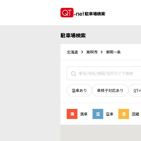
駐車場検索
駐車場検索
北海道
美唄市
東明一条
空車あり
車椅子対応あり
QT-
満
満車
空
空車
混
混雑