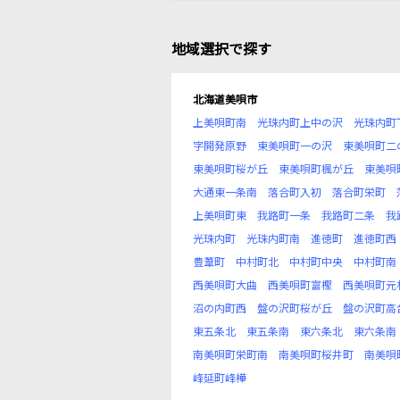
地域選択で探す
北海道美唄市
上美唄町南
光珠内町上中の沢
光珠内町
字開発原野
東美唄町一の沢
東美唄町二
東美唄町桜が丘
東美唄町楓が丘
東美唄
大通東一条南
落合町入初
落合町栄町
上美唄町東
我路町一条
我路町二条
我
光珠内町
光珠内町南
進徳町
進徳町西
豊葦町
中村町北
中村町中央
中村町南
西美唄町大曲
西美唄町富樫
西美唄町元
沼の内町西
盤の沢町桜が丘
盤の沢町高
東五条北
東五条南
東六条北
東六条南
南美唄町栄町南
南美唄町桜井町
南美唄
峰延町峰樺