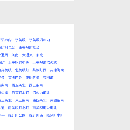
字沼の内
字美唄
字美唄沼の内
唄町月見台
東美唄町桂台
大通西一条南
大通東一条北
唄町
上美唄町中央
上美唄町沼の端
町奔美唄
北美唄町
共練町西
共練町東
三条
東明四条
東明五条
東明町
四条南
西五条北
西五条南
富の郷
日東町本町
沼の内町北
東三条北
東三条南
東四条北
東四条南
大通
南美唄町北町
南美唄町栄町北
の手
峰延町公園
峰延町東
峰延町本町