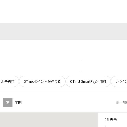
net 予約可
QT-netポイントが貯まる
QT-net SmartPay利用可
dポイ
不
不明
※一部
0件表示
1