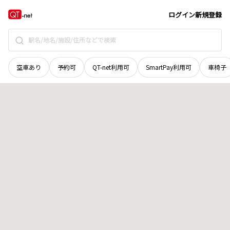
北海道
美唄市
沼の内町西
地域選択で探す
ログイン
新規登録
空車あり
予約可
QT-net利用可
SmartPay利用可
車椅子