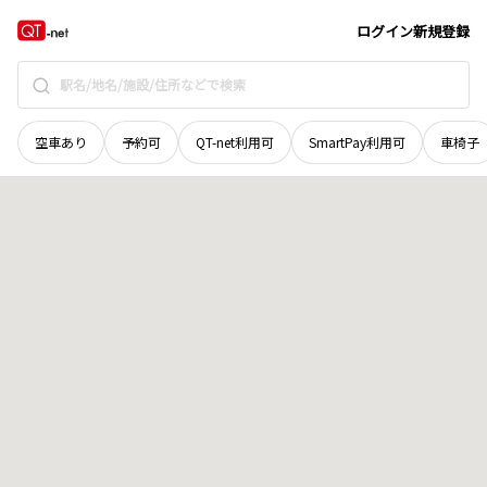
北海道
芦別市
常磐町
地域選択で探す
ログイン
新規登録
空車あり
予約可
QT-net利用可
SmartPay利用可
車椅子