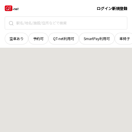
北海道
苫前郡苫前町
字三渓
地域選択で探す
ログイン
新規登録
空車あり
予約可
QT-net利用可
SmartPay利用可
車椅子