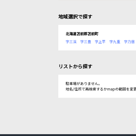
地域選択で探す
北海道苫前郡苫前町
字三渓
字三豊
字上平
字九重
字力昼
リストから探す
駐車場がありません。
地名/住所で再検索するかmapの範囲を変