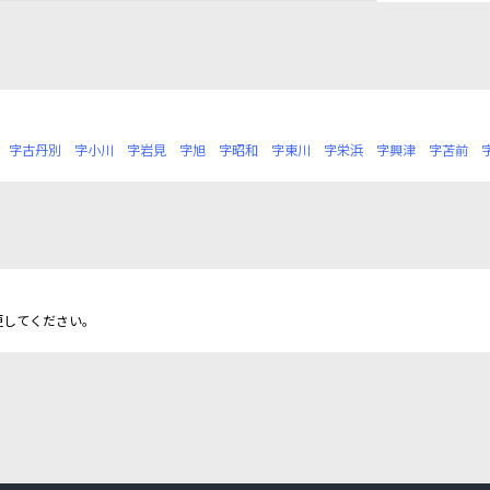
字古丹別
字小川
字岩見
字旭
字昭和
字東川
字栄浜
字興津
字苫前
更してください。