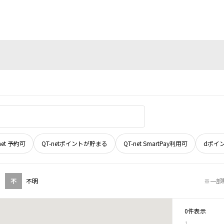
net 予約可
QT-netポイントが貯まる
QT-net SmartPay利用可
dポイ
不
不明
※一部
0件表示
1