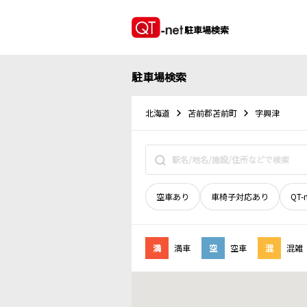
駐車場検索
駐車場検索
北海道
苫前郡苫前町
字興津
空車あり
車椅子対応あり
QT-
満
満車
空
空車
混
混雑