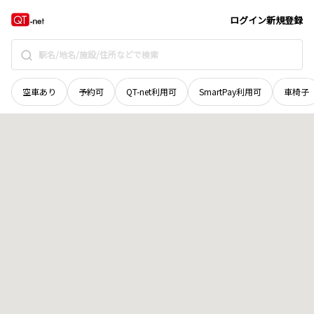
北海道
苫前郡苫前町
字苫前
地域選択で探す
ログイン
新規登録
空車あり
予約可
QT-net利用可
SmartPay利用可
車椅子