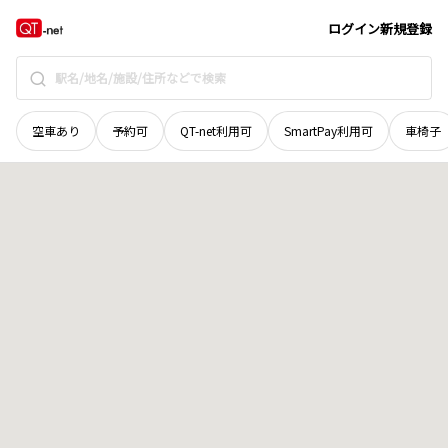
北海道
苫小牧市
もえぎ町
地域選択で探す
ログイン
新規登録
空車あり
予約可
QT-net利用可
SmartPay利用可
車椅子