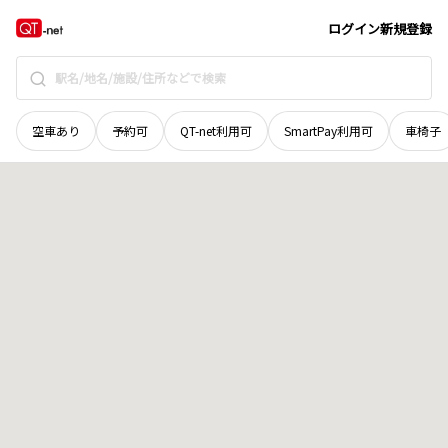
北海道
苫小牧市
ウトナイ南
地域選択で探す
ログイン
新規登録
空車あり
予約可
QT-net利用可
SmartPay利用可
車椅子