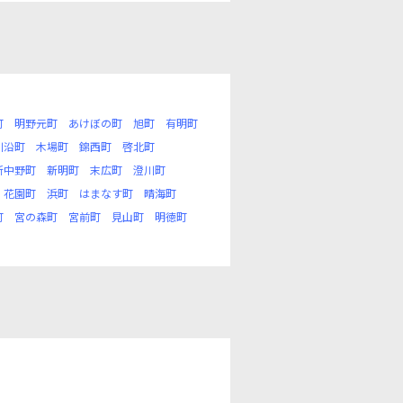
町
明野元町
あけぼの町
旭町
有明町
川沿町
木場町
錦西町
啓北町
新中野町
新明町
末広町
澄川町
花園町
浜町
はまなす町
晴海町
町
宮の森町
宮前町
見山町
明徳町