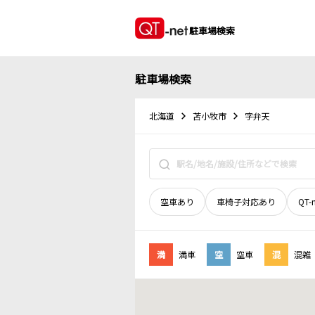
駐車場検索
駐車場検索
北海道
苫小牧市
字弁天
空車あり
車椅子対応あり
QT-
満
満車
空
空車
混
混雑