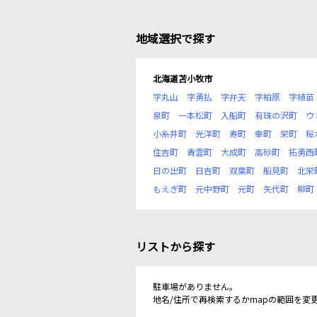
地域選択で探す
北海道苫小牧市
字丸山
字勇払
字弁天
字柏原
字植苗
泉町
一本松町
入船町
有珠の沢町
ウ
小糸井町
光洋町
寿町
幸町
栄町
桜
住吉町
青雲町
大成町
高砂町
拓勇西
日の出町
日吉町
双葉町
船見町
北栄
もえぎ町
元中野町
元町
矢代町
柳町
リストから探す
駐車場がありません。
地名/住所で再検索するかmapの範囲を変