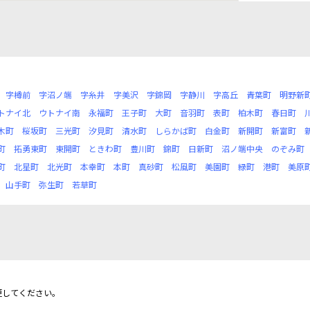
字樽前
字沼ノ端
字糸井
字美沢
字錦岡
字静川
字高丘
青葉町
明野新
トナイ北
ウトナイ南
永福町
王子町
大町
音羽町
表町
柏木町
春日町
木町
桜坂町
三光町
汐見町
清水町
しらかば町
白金町
新開町
新富町
町
拓勇東町
東開町
ときわ町
豊川町
錦町
日新町
沼ノ端中央
のぞみ町
町
北星町
北光町
本幸町
本町
真砂町
松風町
美園町
緑町
港町
美原
山手町
弥生町
若草町
更してください。