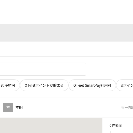
net 予約可
QT-netポイントが貯まる
QT-net SmartPay利用可
dポイ
不
不明
※一部
0件表示
1