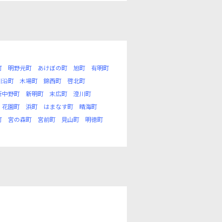
町
明野元町
あけぼの町
旭町
有明町
川沿町
木場町
錦西町
啓北町
新中野町
新明町
末広町
澄川町
花園町
浜町
はまなす町
晴海町
町
宮の森町
宮前町
見山町
明徳町