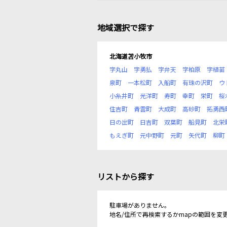
地域選択で探す
北海道苫小牧市
字丸山
字勇払
字弁天
字柏原
字植苗
泉町
一本松町
入船町
有珠の沢町
ウ
小糸井町
光洋町
寿町
幸町
栄町
桜
住吉町
青雲町
大成町
高砂町
拓勇西
日の出町
日吉町
双葉町
船見町
北栄
もえぎ町
元中野町
元町
矢代町
柳町
リストから探す
駐車場がありません。
地名/住所で再検索するかmapの範囲を変