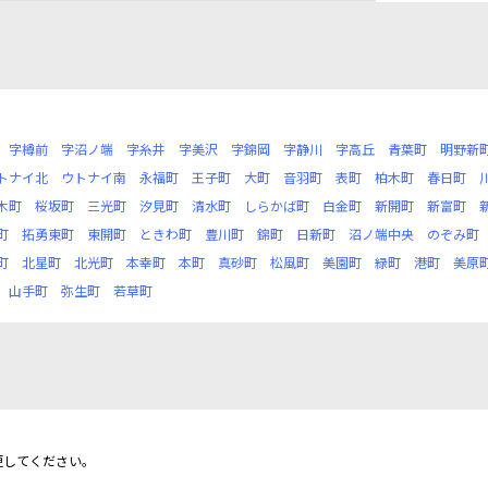
字樽前
字沼ノ端
字糸井
字美沢
字錦岡
字静川
字高丘
青葉町
明野新
トナイ北
ウトナイ南
永福町
王子町
大町
音羽町
表町
柏木町
春日町
木町
桜坂町
三光町
汐見町
清水町
しらかば町
白金町
新開町
新富町
町
拓勇東町
東開町
ときわ町
豊川町
錦町
日新町
沼ノ端中央
のぞみ町
町
北星町
北光町
本幸町
本町
真砂町
松風町
美園町
緑町
港町
美原
山手町
弥生町
若草町
更してください。