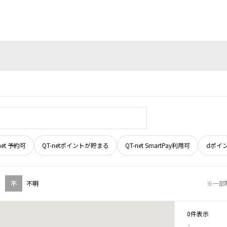
net 予約可
QT-netポイントが貯まる
QT-net SmartPay利用可
dポイ
不
不明
※一部
0件表示
1