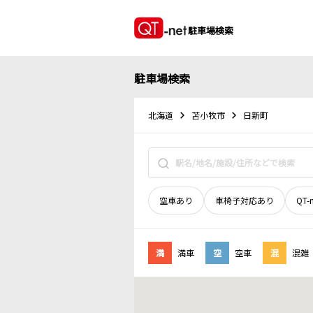
駐車場検索
駐車場検索
北海道
苫小牧市
日新町
空車あり
車椅子対応あり
QT-
満
満車
空
空車
混
混雑