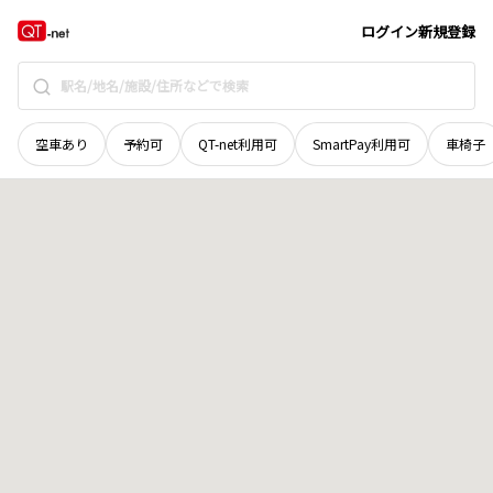
北海道
苫小牧市
松風町
地域選択で探す
ログイン
新規登録
空車あり
予約可
QT-net利用可
SmartPay利用可
車椅子