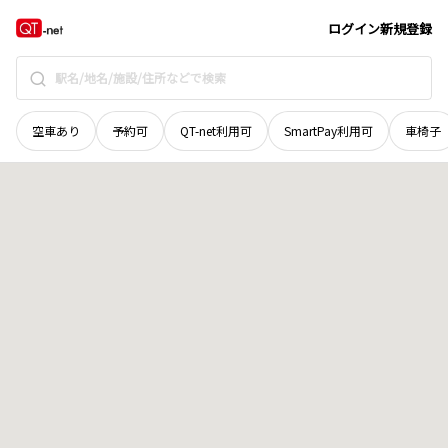
北海道
苫小牧市
若草町
地域選択で探す
ログイン
新規登録
空車あり
予約可
QT-net利用可
SmartPay利用可
車椅子