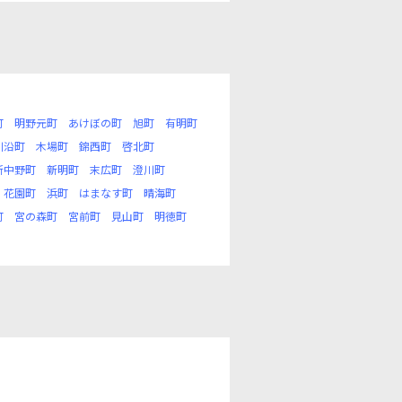
町
明野元町
あけぼの町
旭町
有明町
川沿町
木場町
錦西町
啓北町
新中野町
新明町
末広町
澄川町
花園町
浜町
はまなす町
晴海町
町
宮の森町
宮前町
見山町
明徳町