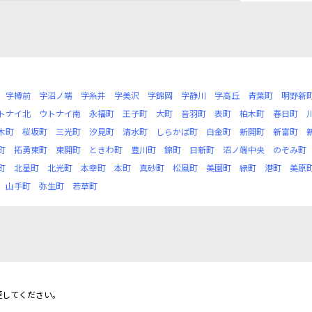
字樽前
字沼ノ端
字糸井
字美沢
字錦岡
字静川
字高丘
青葉町
明野新
トナイ北
ウトナイ南
永福町
王子町
大町
音羽町
表町
柏木町
春日町
木町
桜坂町
三光町
汐見町
清水町
しらかば町
白金町
新開町
新富町
町
拓勇東町
東開町
ときわ町
豊川町
錦町
日新町
沼ノ端中央
のぞみ町
町
北星町
北光町
本幸町
本町
真砂町
松風町
美園町
緑町
港町
美原
山手町
弥生町
若草町
更してください。