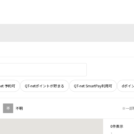
net 予約可
QT-netポイントが貯まる
QT-net SmartPay利用可
dポイ
不
不明
※一部
0件表示
1