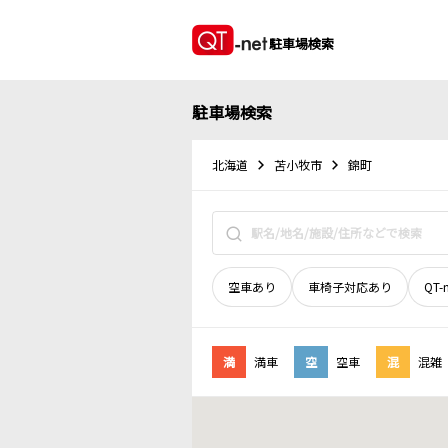
駐車場検索
駐車場検索
北海道
苫小牧市
錦町
空車あり
車椅子対応あり
QT-
満
満車
空
空車
混
混雑