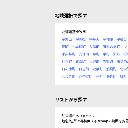
地域選択で探す
北海道苫小牧市
字丸山
字勇払
字弁天
字柏原
字植苗
泉町
一本松町
入船町
有珠の沢町
ウ
小糸井町
光洋町
寿町
幸町
栄町
桜
住吉町
青雲町
大成町
高砂町
拓勇西
日の出町
日吉町
双葉町
船見町
北栄
もえぎ町
元中野町
元町
矢代町
柳町
リストから探す
駐車場がありません。
地名/住所で再検索するかmapの範囲を変