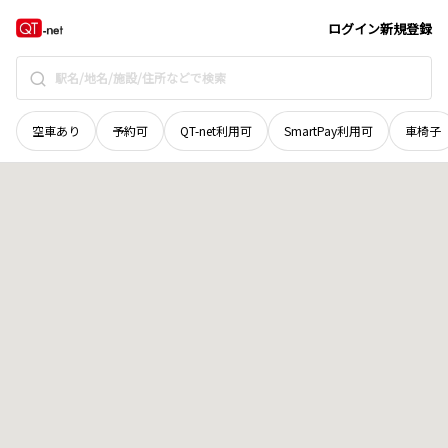
北海道
茅部郡森町
字森川町
地域選択で探す
ログイン
新規登録
空車あり
予約可
QT-net利用可
SmartPay利用可
車椅子