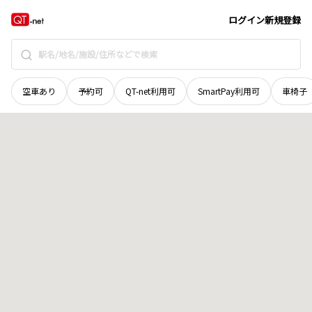
北海道
茅部郡森町
字港町
地域選択で探す
ログイン
新規登録
空車あり
予約可
QT-net利用可
SmartPay利用可
車椅子