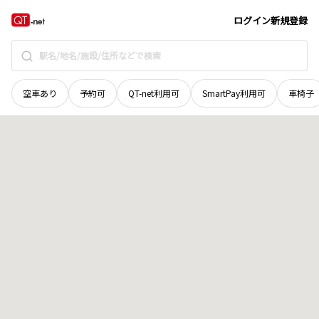
北海道
虻田郡ニセコ町
字曽我
地域選択で探す
ログイン
新規登録
空車あり
予約可
QT-net利用可
SmartPay利用可
車椅子