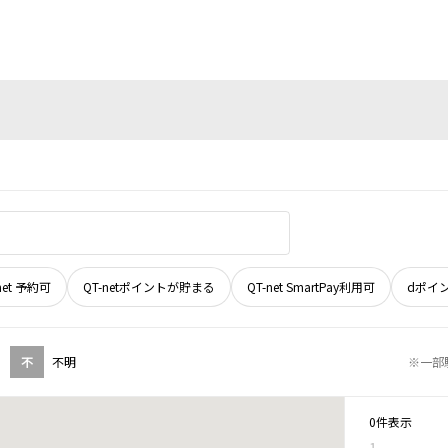
net 予約可
QT-netポイントが貯まる
QT-net SmartPay利用可
dポイ
不
不明
※一部
0件表示
1