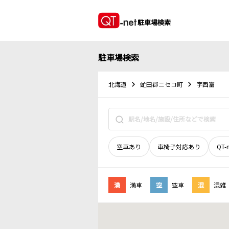
駐車場検索
駐車場検索
北海道
虻田郡ニセコ町
字西富
空車あり
車椅子対応あり
QT-
満
満車
空
空車
混
混雑