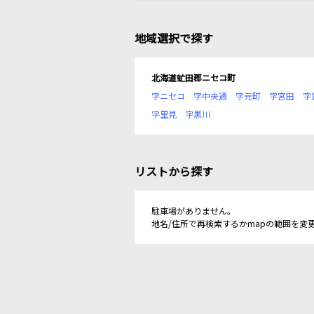
地域選択で探す
北海道虻田郡ニセコ町
字ニセコ
字中央通
字元町
字宮田
字
字里見
字黒川
リストから探す
駐車場がありません。
地名/住所で再検索するかmapの範囲を変