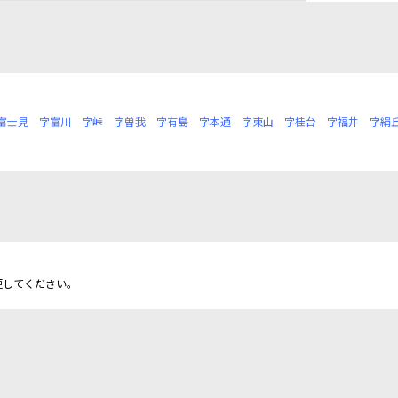
富士見
字富川
字峠
字曽我
字有島
字本通
字東山
字桂台
字福井
字絹
更してください。