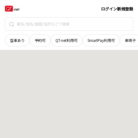
北海道
虻田郡京極町
字錦
地域選択で探す
ログイン
新規登録
空車あり
予約可
QT-net利用可
SmartPay利用可
車椅子